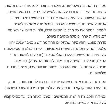
מסורת היוגה, בת אלפי שנים, מאגדת בתוכה אינספור דרכים וגישות
שהתפתחו לאורך הדורות על מנת לסייע לבני האדם במסע החיים.
הגישות השונות של היוגה רואות את הקיום האנושי כתלת מימדי;
אנחנו עשויים מגוף, נשימה והכרה. לתרגל יוגה משמעו; להכיר
לעומק ולטפח את כל מרכיבי הקיום הללו, ולחיות חיים של תשומת
לב, מודעות ערה ופעולה מיטיבה בעולם.
סדרת מפגשי ההעמקה שתתקיים החל מחודש נובמבר 2019 יהוו
פלטפורמה להתפתחות אישית באמצעות ראיית העולם והפסיכולוגיה
של היוגה. המפגשים יכללו תרגולי אסאנה (תרגולים לוויסות הגוף
הפיזי), תרגולי פרנאיימה (טכניקות לוויסות הנשימה), טכניקות
מדיטציה שונות לוויסות ההכרה ופיתוח מודעות ערה, ולימוד תכנים
פילוסופיים.
הסנגהה: קבוצת אנשים שצועדים יחד בדרכם להתפתחות רוחנית,
גם היא תהווה קרקע תומכת לשיחה ולשיתוף מפרה ומעורר השראה.
ובמידה והקבוצה תירצה, המפגשים יימשכו לאחר מכן על בסיס קבוע
של פעם או פעמיים בחודש.