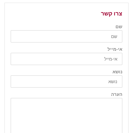
צרו קשר
שם
אי-מייל
נושא
הערה