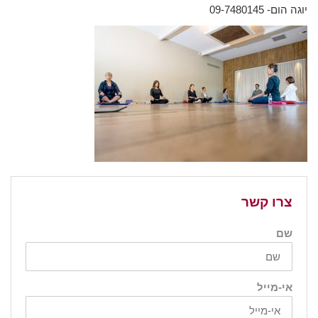
יוגה הום- 09-7480145
צרו קשר
שם
אי-מייל